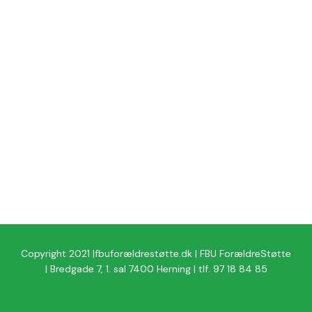
Copyright 2021 |fbuforældrestøtte.dk | FBU ForældreStøtte
| Bredgade 7, 1. sal 7400 Herning | tlf. 97 18 84 85